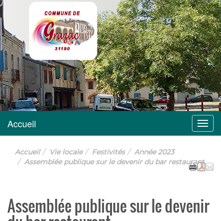
Grazac
Accueil
Menu
Accueil
Vie locale
Festivités
Année 2023
Assemblée publique sur le devenir du bar restaurant
Assemblée publique sur le devenir