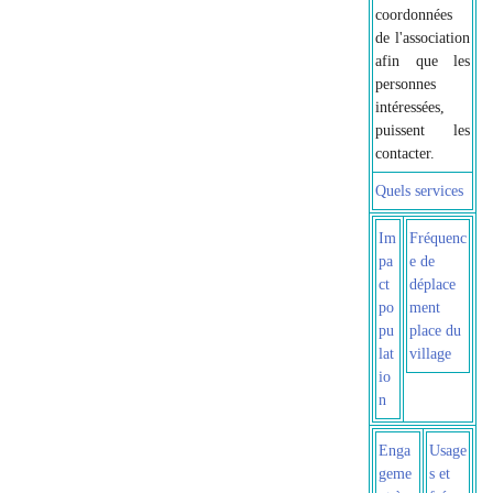
coordonnées
de l'association
afin que les
personnes
intéressées,
puissent les
contacter.
Quels services
Im
Fréquenc
pa
e de
ct
déplace
po
ment
pu
place du
lat
village
io
n
Enga
Usage
geme
s et