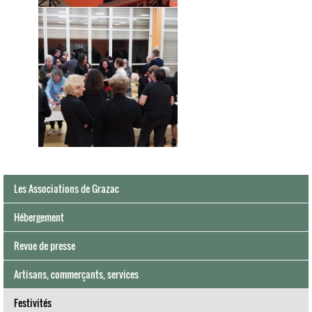
Les Associations de Grazac
Hébergement
Revue de presse
Artisans, commerçants, services
Festivités