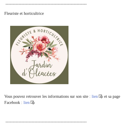
​ --------------------------------------------------------
Fleuriste et horticultrice
Vous pouvez retrouver les informations sur son site :
lien
et sa page
Facebook :
lien
--------------------------------------------------------