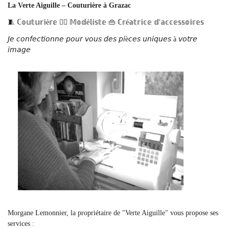
La Verte Aiguille – Couturière à Grazac
🧵 ℂ𝕠𝕦𝕥𝕦𝕣𝕚è𝕣𝕖 ✍🏻 𝕄𝕠𝕕é𝕝𝕚𝕤𝕥𝕖 👜 ℂ𝕣é𝕒𝕥𝕣𝕚𝕔𝕖 𝕕'𝕒𝕔𝕔𝕖𝕤𝕤𝕠𝕚𝕣𝕖𝕤
𝘑𝘦 𝘤𝘰𝘯𝘧𝘦𝘤𝘵𝘪𝘰𝘯𝘯𝘦 𝘱𝘰𝘶𝘳 𝘷𝘰𝘶𝘴 𝘥𝘦𝘴 𝘱𝘪è𝘤𝘦𝘴 𝘶𝘯𝘪𝘲𝘶𝘦𝘴 à 𝘷𝘰𝘵𝘳𝘦
𝘪𝘮𝘢𝘨𝘦
Morgane Lemonnier, la propriétaire de "Verte Aiguille" vous propose ses
services :