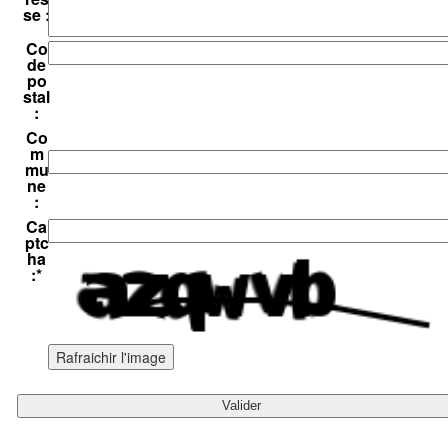
se :
Co
de
po
stal
:
Co
m
mu
ne
:
Ca
ptc
ha
:
*
Rafraichir l'image