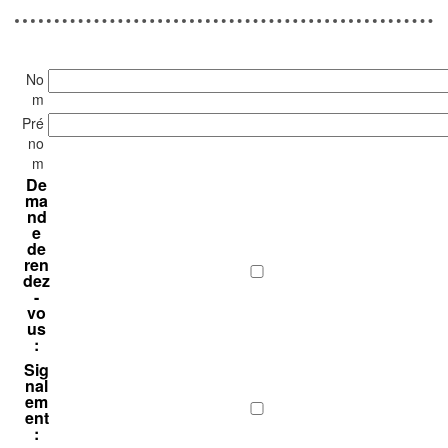
No
m
Pré
no
m
De
ma
nd
e
de
ren
dez
-
vo
us
:
Sig
nal
em
ent
: