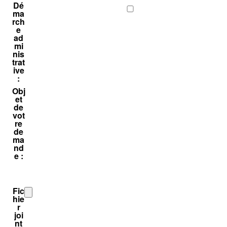
Dé
ma
rch
e
ad
mi
nis
trat
ive
:
Obj
et
de
vot
re
de
ma
nd
e :
Fic
hie
r
joi
nt