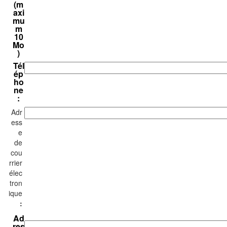
(m
axi
mu
m
10
Mo
)
Tél
ép
ho
ne
:
Adr
ess
e
de
cou
rrier
élec
tron
ique
:
Ad
res