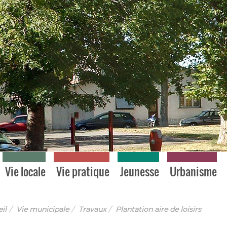
Vie locale
Vie pratique
Jeunesse
Urbanisme
il
Vie municipale
Travaux
Plantation aire de loisirs