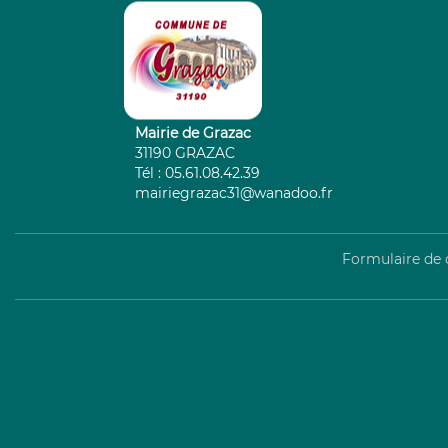
g
.
a
m
e
t
y
Mairie de Grazac
s
31190 GRAZAC
.
Tél : 05.61.08.42.39
p
mairiegrazac31@wanadoo.fr
l
u
g
Formulaire de 
i
n
s
.
m
u
l
t
i
m