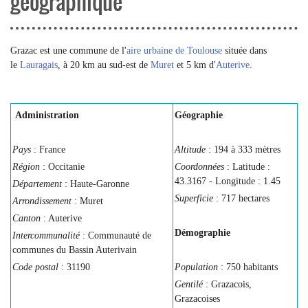
géographique
Grazac est une commune de l'
aire urbaine de Toulouse
située dans
le
Lauragais
, à 20 km au sud-est de
Muret
et 5 km d'
Auterive
.
Administration
Géographie
Pays
: France
Altitude
: 194 à 333 mètres
Région
: Occitanie
Coordonnées
: Latitude :
43.3167 - Longitude : 1.45
Département
: Haute-Garonne
Superficie
: 717 hectares
Arrondissement
: Muret
Canton
: Auterive
Démographie
Intercommunalité
: Communauté de
communes du Bassin Auterivain
Code postal
: 31190
Population
: 750 habitants
Gentilé
: Grazacois,
Grazacoises