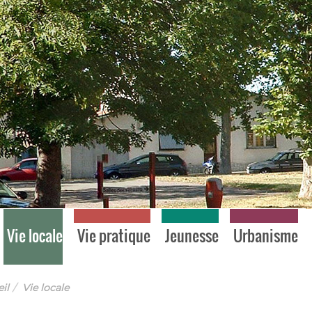
Vie locale
Vie pratique
Jeunesse
Urbanisme
il
Vie locale