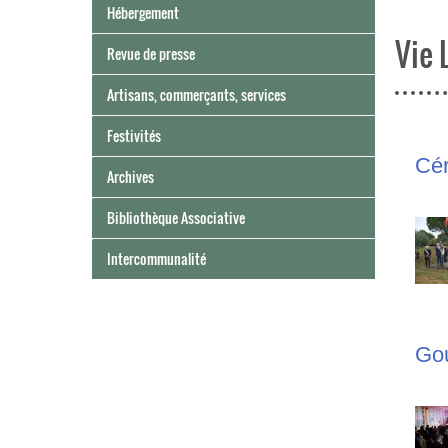
Hébergement
Vie 
Revue de presse
Artisans, commerçants, services
Festivités
Cé
Archives
Bibliothèque Associative
Intercommunalité
Gou