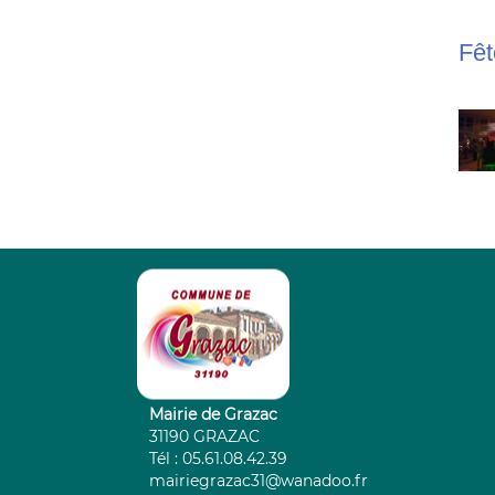
Fêt
Mairie de Grazac
31190 GRAZAC
Tél : 05.61.08.42.39
mairiegrazac31@wanadoo.fr