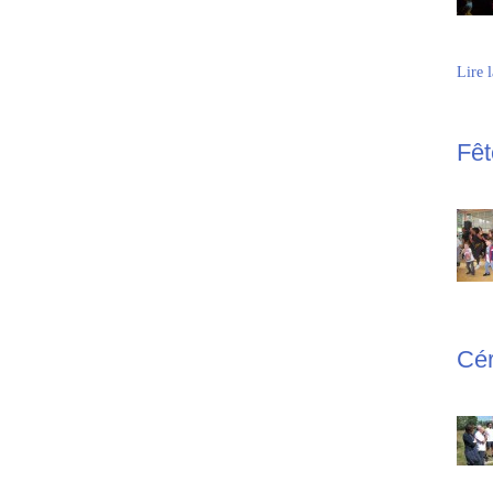
Lire l
Fêt
Cér