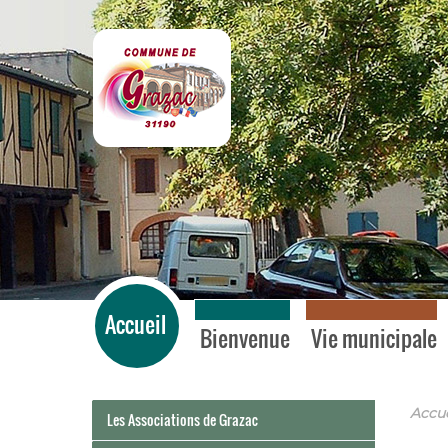
Grazac
Accueil
Bienvenue
Vie municipale
Accue
Les Associations de Grazac