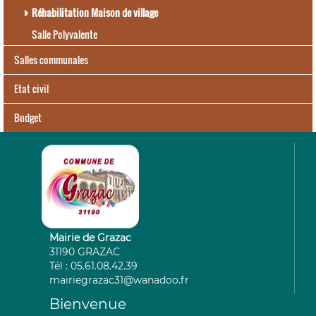
l
Réhabilitation Maison de village
t
i
Salle Polyvalente
m
Salles communales
e
d
Etat civil
i
a
Budget
.
C
o
n
t
e
n
t
.
Mairie de Grazac
p
31190 GRAZAC
h
Tél : 05.61.08.42.39
o
mairiegrazac31@wanadoo.fr
t
o
Bienvenue