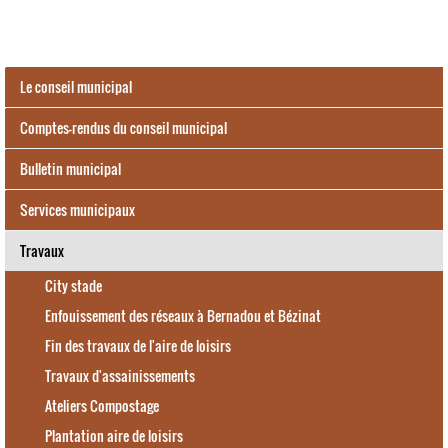
o
r
g
Le conseil municipal
.
a
Comptes-rendus du conseil municipal
m
e
Bulletin municipal
t
y
Services municipaux
s
.
Travaux
p
l
City stade
u
Enfouissement des réseaux à Bernadou et Bézinat
g
i
Fin des travaux de l'aire de loisirs
n
Travaux d'assainissements
s
.
Ateliers Compostage
m
Plantation aire de loisirs
u