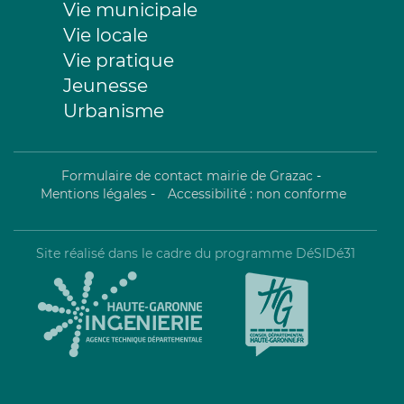
s
Vie municipale
G
Vie locale
a
l
Vie pratique
l
Jeunesse
e
r
Urbanisme
y
Formulaire de contact mairie de Grazac
-
Mentions légales
-
Accessibilité : non conforme
Site réalisé dans le cadre du programme DéSIDé31