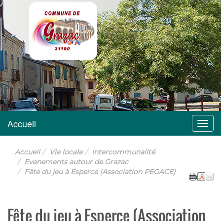
Grazac
Accueil
Menu
Accueil
Vie locale
Intercommunalité
Evenements autour de Grazac
Fête du jeu à Esperce (Association PEGACE)
Fête du jeu à Esperce (Association