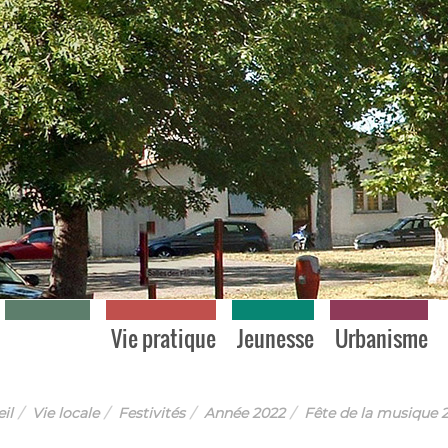
Vie locale
Vie pratique
Jeunesse
Urbanisme
il
Vie locale
Festivités
Année 2022
Fête de la musique 