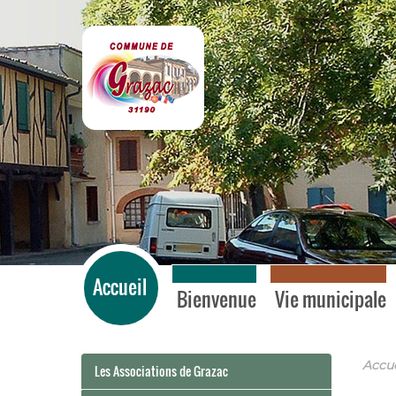
Grazac
Accueil
Bienvenue
Vie municipale
Accue
Les Associations de Grazac