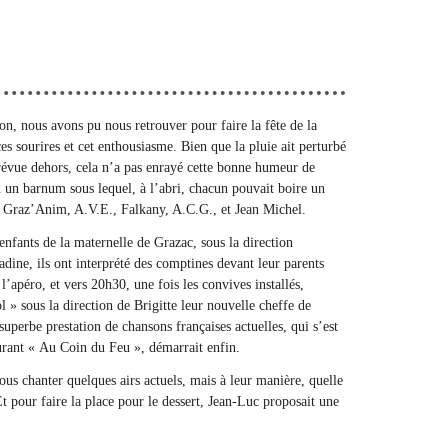
on, nous avons pu nous retrouver pour faire la fête de la
es sourires et cet enthousiasme. Bien que la pluie ait perturbé
prévue dehors, cela n’a pas enrayé cette bonne humeur de
 un barnum sous lequel, à l’abri, chacun pouvait boire un
s, Graz’Anim, A.V.E., Falkany, A.C.G., et Jean Michel.
nfants de la maternelle de Grazac, sous la direction
dine, ils ont interprété des comptines devant leur parents
l’apéro, et vers 20h30, une fois les convives installés,
 » sous la direction de Brigitte leur nouvelle cheffe de
superbe prestation de chansons françaises actuelles, qui s’est
aurant « Au Coin du Feu », démarrait enfin.
ous chanter quelques airs actuels, mais à leur manière, quelle
t pour faire la place pour le dessert, Jean-Luc proposait une